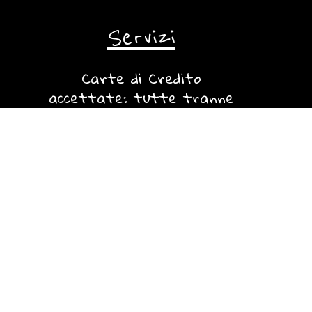
Servizi
Carte di Credito
accettate: tutte tranne
American Express.
Cucina adatta anche per Celiaci.
Locale accessibile a disabili, adatto
a bimbi e gruppi.
Free WI-FI
Climatizzazione presente