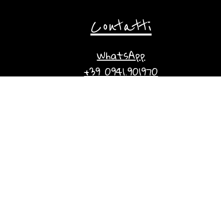
Contatti
WhatsApp
+39 0941.901970
il.torrente@tiscali.it
Via Torrente Forno, 54
CAP 98071
Capo d'Orlando (ME)