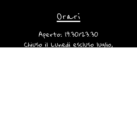
Orari
Aperto: 19.30/23.30
Chiuso il Lunedì escluso luglio,
agosto e giorni festivi