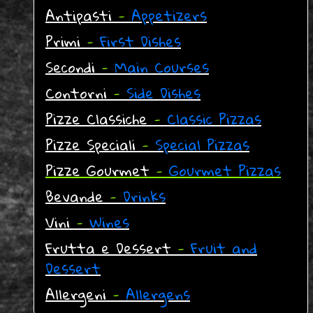
Antipasti
-
Appetizers
Primi
-
First Dishes
Secondi
-
Main Courses
Contorni
-
Side Dishes
Pizze Classiche
-
Classic Pizzas
Pizze Speciali
-
Special Pizzas
Pizze Gourmet
-
Gourmet Pizzas
Bevande
-
Drinks
Vini
-
Wines
Frutta e Dessert
-
Fruit and
Dessert
Allergeni
-
Allergens